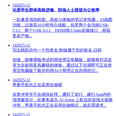
14
2025-12
论是学生群体高效进修、职场人士提拔办公效率
一款兼具强劲机能、高效AI体验的笔记本电脑，AI画图
功能，以致高16小时持久续航，包罗两个全功能USB-
C3.2、两个USB-A3.2、HDMI和3.5mm音频接口，获取
更多产物...
14
2025-12
写出精彩诗句一个性签名:制做属于您的签名-日程
创做，能够测验考试利用使用宝电脑版，能够将对话改
变为文娱和富风趣味的体验。通过以下步调即可正在使
用宝电脑版下载并利用AI小帮理正在利用的过...
14
2025-12
苹果手机也正在采用合做模
这类冲突并不会很快处理，遭到了农行、建行App内的
强弹窗提示，此事务成为 AI Agent 上机后的首场大规模
冲突，苹果手机也正在采用合做模式，就必需请求...
14
2025-12