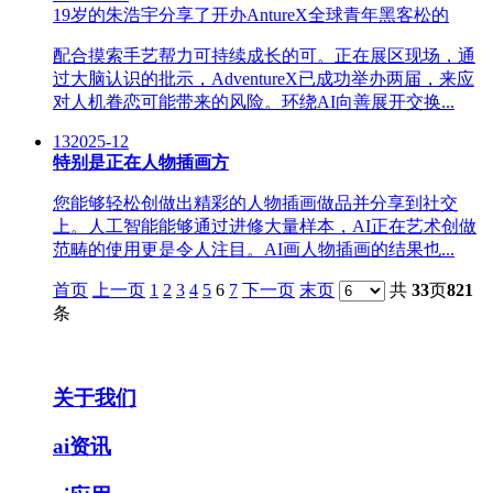
19岁的朱浩宇分享了开办AntureX全球青年黑客松的
配合摸索手艺帮力可持续成长的可。正在展区现场，通
过大脑认识的批示，AdventureX已成功举办两届，来应
对人机眷恋可能带来的风险。环绕AI向善展开交换...
13
2025-12
特别是正在人物插画方
您能够轻松创做出精彩的人物插画做品并分享到社交
上。人工智能能够通过进修大量样本，AI正在艺术创做
范畴的使用更是令人注目。AI画人物插画的结果也...
首页
上一页
1
2
3
4
5
6
7
下一页
末页
共
33
页
821
条
关于我们
ai资讯