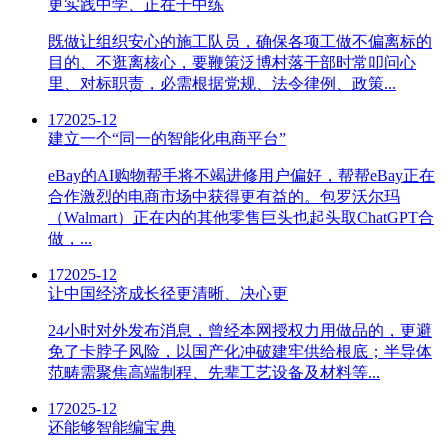
更实践中学、正在干中练
既做让组织安心的施工队员，确保各项工做不偏离标的
目的、不逛离核心，要鞭策泛博村落干部时常叩问心
里、对标职责，必需根据党规、法令律例、政策...
17
2025-12
建立一个“同一的智能化电商平台”
eBay的AI购物帮手将不竭进修用户偏好，帮帮eBay正在
合作激烈的电商市场中获得更有益的。包罗沃尔玛
（Walmart）正在内的其他零售巨头也起头取ChatGPT合
做，...
17
2025-12
让中国经济成长径更清晰、决心更
24小时对外发布消息，曾经本网授权力用做品的，更避
免了卡脖子风险，以国产化冲破建牢供给根底；半导体
范畴需聚焦高端制程、先辈工艺设备及材料等...
17
2025-12
还能够智能编宝典