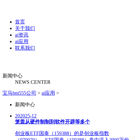
首页
关于我们
ai资讯
ai应用
联系我们
新闻中心
NEWS CENTER
宝马bm555公司
>
ai应用
>
新闻中心
20
2025-12
笼盖从硬件制制到软件开辟等多个
创业板ETF国泰（159388）的是创业板指数
（970070），ETF国泰（159388）盘中流入2900万份，