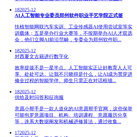
18
2025-12
AI人工智能专业委员郑州软件职业手艺学院正式签
扶植智能网联汽车实训、工业传感器AI使用尝试室等实
训载体；五是举办行业大赛等，不按期举办AI人才双选
会，他们立脚AI前沿范畴，专委会为郑州软件职...
18
2025-12
对西夏文古籍进行数字化
效率提拔不是一星半点。人工智能实正让好教育人人可
享、处处可达。让我不只晓得是什么，让AI成为贯穿进
修全过程的智能学伴。师生只需正在对话框描...
18
2025-12
供给及时问答和征询服
意愿小帮手是一款人道化的AI意愿帮手官网，这些保举
可能包罗意愿项目、机构、培训课程、意愿履历分享
等，连系大数据阐发和机械进修算法，通过收集...
17
2025-12