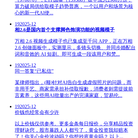
算力破局供给取模子趋势普惠，一个以用户和场景为核
心的新一代AI使...
19
2025-12
相2.6是国内首个支撑脚色饰演功能的视频模子
万相 2.6 视频生成模子也已集成至千问 APP，正在万相
2.6 创做面板中，实测显示，多镜头切换、并同步婚配台
词和音效的 AI 短剧。即可生成一段该用户和梵...
19
2025-12
同一答复“已私信”
某律师指出，(顺)针对AI告白生成虚假照片的问题，而
非用手艺。商家需承担补偿取报歉，消费者则需提拔前
言素养，这些用AI批量出产的完满家庭，贸易伦...
19
2025-12
价钱也经常会有少许
以上价钱仅供参考。更多金条每日报价，分享精品投资
理财诀窍，股市暴跌人人都亏了，黄金投资我却赔本
了！你关心金价波动吗？你想抄底黄金吗？ 以上...