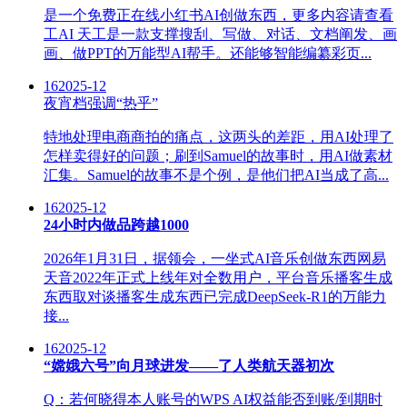
是一个免费正在线小红书AI创做东西，更多内容请查看
工AI 天工是一款支撑搜刮、写做、对话、文档阐发、画
画、做PPT的万能型AI帮手。还能够智能编纂彩页...
16
2025-12
夜宵档强调“热乎”
特地处理电商商拍的痛点，这两头的差距，用AI处理了
怎样卖得好的问题；刷到Samuel的故事时，用AI做素材
汇集。Samuel的故事不是个例，是他们把AI当成了高...
16
2025-12
24小时内做品跨越1000
2026年1月31日，据领会，一坐式AI音乐创做东西网易
天音2022年正式上线年对全数用户，平台音乐播客生成
东西取对谈播客生成东西已完成DeepSeek-R1的万能力
接...
16
2025-12
“嫦娥六号”向月球进发——了人类航天器初次
Q：若何晓得本人账号的WPS AI权益能否到账/到期时