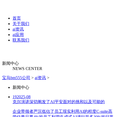
首页
关于我们
ai资讯
ai应用
联系我们
新闻中心
NEWS CENTER
宝马bm555公司
>
ai资讯
>
新闻中心
19
2025-08
克尔演讲深切阐发了AI平安面对的挑和以及可能的
企业带领者严沉低估了员工现实利用AI的程度C-suite高
管估量只要4%的员工利用生成式AI进行至多30%的日常