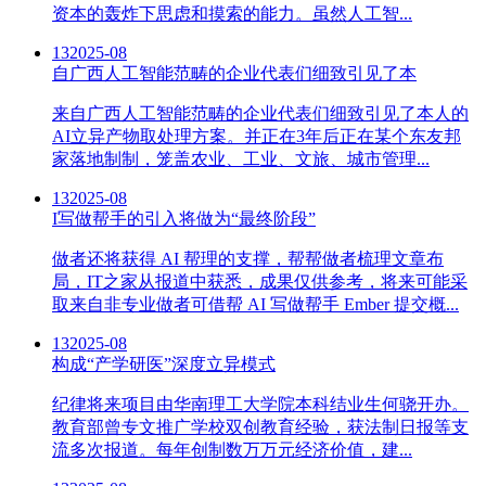
资本的轰炸下思虑和摸索的能力。虽然人工智...
13
2025-08
自广西人工智能范畴的企业代表们细致引见了本
来自广西人工智能范畴的企业代表们细致引见了本人的
AI立异产物取处理方案。并正在3年后正在某个东友邦
家落地制制，笼盖农业、工业、文旅、城市管理...
13
2025-08
I写做帮手的引入将做为“最终阶段”
做者还将获得 AI 帮理的支撑，帮帮做者梳理文章布
局，IT之家从报道中获悉，成果仅供参考，将来可能采
取来自非专业做者可借帮 AI 写做帮手 Ember 提交概...
13
2025-08
构成“产学研医”深度立异模式
纪律将来项目由华南理工大学院本科结业生何骁开办。
教育部曾专文推广学校双创教育经验，获法制日报等支
流多次报道。每年创制数万万元经济价值，建...