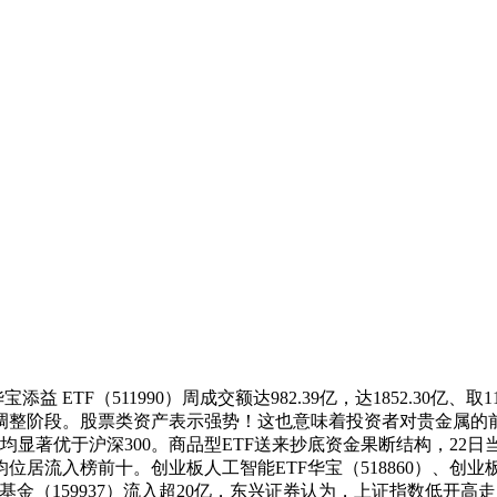
ETF（511990）周成交额达982.39亿，达1852.30亿
调整阶段。股票类资产表示强势！这也意味着投资者对贵金属的
均显著优于沪深300。商品型ETF送来抄底资金果断结构，2
入榜前十。创业板人工智能ETF华宝（518860）、创业板人工智
F基金（159937）流入超20亿，东兴证券认为，上证指数低开高走，本