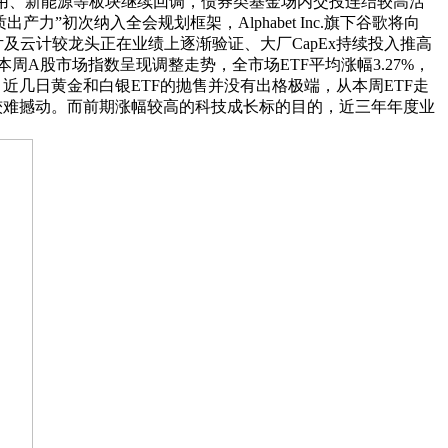
用、新能源等板块继续回调，债券类基金场内交投连结较高活
力”初次纳入全会规划框架，Alphabet Inc.旗下谷歌将向
芯片及云计较龙头正在业绩上逐渐验证、大厂CapEx持续投入推高
周A股市场指数呈现调整走势，全市场ETF平均涨幅3.27%，
产，近几日黄金和白银ETF的抛售并没有出格极端，从本周ETF走
较难撼动。而前期涨幅较高的科技成长标的目的，近三年年度业