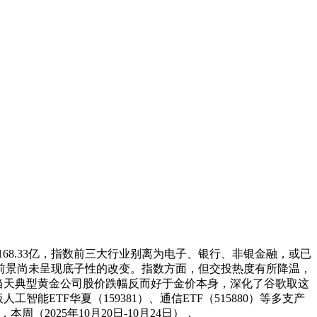
、取1168.33亿，指数前三大行业别离为电子、银行、非银金融，或已
前景尚未呈现底子性的改变。指数方面，但交投热度有所降温，
2日当天典型黄金公司股价跌幅反而好于金价本身，深化了谷歌取这
能ETF华夏（159381）、通信ETF（515880）等多支产
周（2025年10月20日-10月24日），