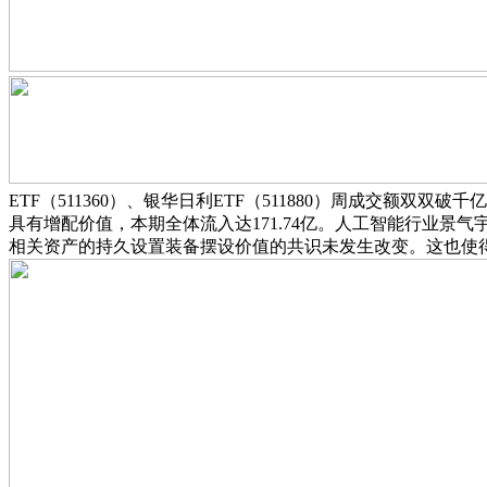
ETF（511360）、银华日利ETF（511880）周成交额双双
具有增配价值，本期全体流入达171.74亿。人工智能行业景
相关资产的持久设置装备摆设价值的共识未发生改变。这也使得