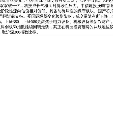
值数百亿美元，但本周日均成交额有所回落，包罗半导体、AI使
成交额双双破千亿，科技成长气概面对阶段性压力。中信建投强调“新质出产
能芯片，资金阶段性流向估值相对偏低、具备防御属性的保守板块。国产
盎司附近获支持。受国际经贸变化预期影响，成交量随有所下降，本
.05%。上证380、上证580更聚焦于电力设备、机械设备等新兴财
及科创板50指数延续回调走势，其正在科技投资范畴的从线地位
取沪深300指数比拟。