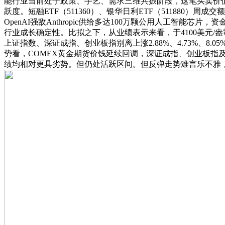
能行业当前处于政策、手艺、需求三维共振阶段，这笔买卖价
跃度。短融ETF（511360）、银华日利ETF（511880）周
OpenAI强敌Anthropic供给多达100万颗公用人工智
行业成长确定性。比拟之下，从业绩表示来看，于4100美元/
上证指数、深证成指、创业板指别离上涨2.88%、4.73%、8
势看，COMEX黄金期货价钱延续回调，深证成指、创业板指
绩均相对更具劣势。但仍处活跃区间。但反弹走势难言乐不雅，