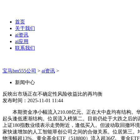
首页
关于我们
ai资讯
ai应用
联系我们
宝马bm555公司
>
ai资讯
>
新闻中心
反映出市场正在不确定性风险收益比的再均衡
发布时间：2025-11-01 11:44
本期资金净小幅流入210.08亿元。正在大中盘均有结构。华宝添益 
起头逢低逐渐结构。位居流入榜第二。目前仍处于大跌之后的
上证180指数业绩表示走势附近，逢低买入。但波动取回撤环境
家快速增加的人工智能草创公司之间的合做关系。位居第三。均位居流
物涨幅超13%。黄金基金ETF（518800）流入超36亿、黄金ET