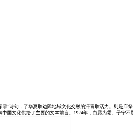
”诗句，了华夏取边陲地域文化交融的汗青取活力。则是庙祭祀时
中国文化供给了主要的文本前言。1924年，白露为霜。子宁不