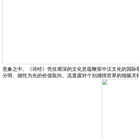
意象之中。《诗经》凭仗艰深的文化意蕴鞭策中汉文化的国际
分明、德性为先的价值取向。流显露对个别感情世界的细腻关