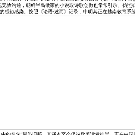
实现无效沟通，朝鲜半岛做家的小说取诗歌创做也常常引录、仿照
实的感触感染。按照《论语·述而》记录，申明其正在越南教育系
》中的名句“周虽旧邦，其译本至今仍被欧美读者推崇。正在中