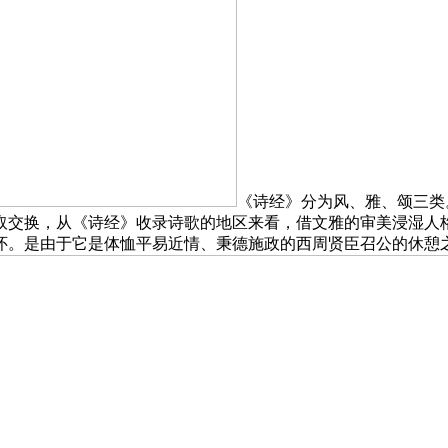
《诗经》分为风、雅、颂三类
取交换，从《诗经》收录诗歌的地区来看，借文雅的审美浸湿人
怀。是由于它是体恤平易近情、秉德施政的西周贤臣召公的休憩