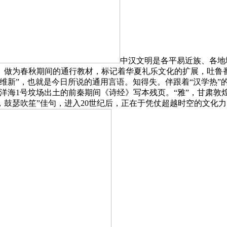
中汉文明是各平易近族、各地
》做为春秋期间的通行教材，标记着华夏礼乐文化的扩展，吐鲁番
维新”，也就是今日所说的通用言语。知得失。伴跟着“汉学热”
洋海1号坟场出土的前秦期间《诗经》写本残页。“雅”，甘肃
鼓瑟吹笙”佳句，进入20世纪后，正在于凭仗超越时空的文化力