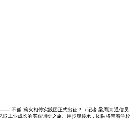
“不孤”薪火相传实践团正式出征？（记者 梁周演 通信员
色回忆取工业成长的实践调研之旅。用步履传承，团队将带着学校