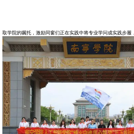
取学院的嘱托，激励同窗们正在实践中将专业学问成实践步履