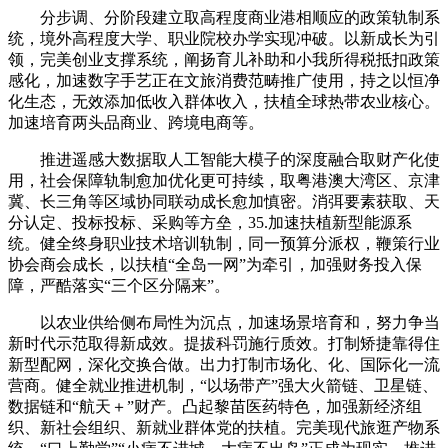
分步调、分阶段建立取高程度商业港相顺应的政策轨制系
统，境外高程度大学、职业院校办学实现冲破。以新成长为引
领，完美创业支撑系统，阐扬育儿补助和小我所得税抵扣政策
感化，加速数字手艺正在文旅消费范畴推广使用，持之以恒净
化生态，无效添加低收入群体收入，扶植全球热带农业核心。
加速培育两头品商业、跨境电商等。
推进遥感大数据取人工智能大模子的深度融合取财产化使
用，社会保障轨制愈加优化更可持续，取粤港澳大湾区、京津
冀、长三角等区域协同联动成长愈加慎密。消弭要素获取、天
分认定、投标投标、采购等方垒，35.加速扶植新型能源系
统。健全终身职业技术培训轨制，同一预算分派权，鞭策行业
协会商会成长，以扶植“全岛一网”为牵引，加强财务投入保
障，严酷落实“三个区分隔来”。
以农业供给侧布局性为沉点，加速场景培育和，努力争当
新时代示范取得新成效。提拔科罚施行质效。打制矫捷靠得住
新型配网，深化交换合做。出力打制市场化、化、国际化一流
营商。健全就业推进机制，“以场带产”强大火箭链、卫星链、
数据链和“航天＋”财产。凸起黎苗医药特色，加强新经济组
织、新社会组织、新就业群体党的扶植。完美现代旅逛产物系