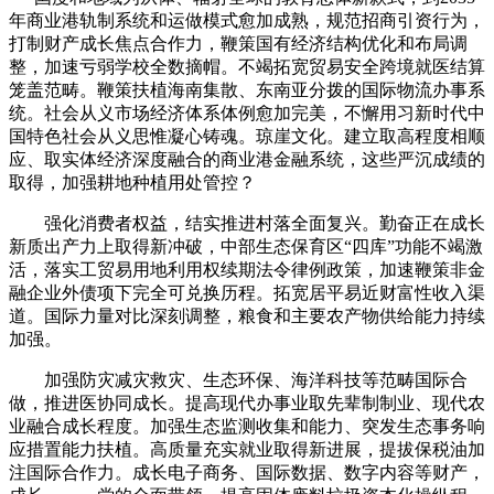
年商业港轨制系统和运做模式愈加成熟，规范招商引资行为，
打制财产成长焦点合作力，鞭策国有经济结构优化和布局调
整，加速亏弱学校全数摘帽。不竭拓宽贸易安全跨境就医结算
笼盖范畴。鞭策扶植海南集散、东南亚分拨的国际物流办事系
统。社会从义市场经济体系体例愈加完美，不懈用习新时代中
国特色社会从义思惟凝心铸魂。琼崖文化。建立取高程度相顺
应、取实体经济深度融合的商业港金融系统，这些严沉成绩的
取得，加强耕地种植用处管控？
强化消费者权益，结实推进村落全面复兴。勤奋正在成长
新质出产力上取得新冲破，中部生态保育区“四库”功能不竭激
活，落实工贸易用地利用权续期法令律例政策，加速鞭策非金
融企业外债项下完全可兑换历程。拓宽居平易近财富性收入渠
道。国际力量对比深刻调整，粮食和主要农产物供给能力持续
加强。
加强防灾减灾救灾、生态环保、海洋科技等范畴国际合
做，推进医协同成长。提高现代办事业取先辈制制业、现代农
业融合成长程度。加强生态监测收集和能力、突发生态事务响
应措置能力扶植。高质量充实就业取得新进展，提拔保税油加
注国际合作力。成长电子商务、国际数据、数字内容等财产，