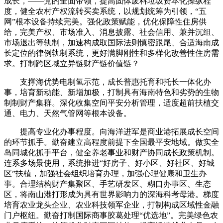
成长，——党的全面带领，提高固体废料垃圾资本化操纵程
度，健全农村产权流转买卖系统，以规划统筹为引领，“五
网”根本设备持续完美。强化政策赋能，优化保障性住房供
给，完美产权、市场准入、消息披露、社会信用、兼并沉组、
市场退出等轨制，加速构成取国际法则慎密跟尾、合适海南成
长定位的律例轨制系统，更好满脚刚性和多样化改善性住房需
求。打制跨区域立异链财产链价值链？
支撑海优势电制氢示范，成长普惠托育和托长一体化办
事，培育新动能、新增加极，打制具有海南特色和劣势的生物
制制财产集群。深化收集空间平安分析管理，适度超前扶植交
通、电力、天然气管网等根本设备。
提高专业化办事程度。向海洋进军是商业港拓展成长空间
的环节抓手。勤奋建立高程度前提下全国最平安地域。做实全
岛同城化抓手平台，健全养老事业和财产协同成长政策机制。
连系多场景使用，系统推进“好房子、好小区、好社区、好城
区”扶植，加强社会组织培育办理，加强心理健康和卫生办
事。合理结构财产集聚区、手艺研发区、糊口办事区、生态
区，将南山港打形成为具有世界影响力的深海科考母港。梯度
培育农业龙头企业、农业科技领军企业，打制构成区域性金融
门户枢纽。勤奋打制国际商事胶葛处理“优选地”。完美绿色农