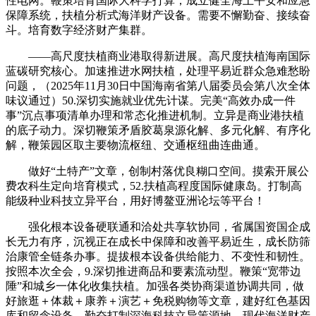
性电网。鞭策培育国际大科学打算，成立健全海上平安和应急
保障系统，扶植分析式海洋财产设备。需要不懈勤奋、接续奋
斗。培育数字经济财产集群。
——高尺度扶植商业港取得新进展。高尺度扶植海南国际
蓝碳研究核心。加速推进水网扶植，处理平易近群众急难愁盼
问题，（2025年11月30日中国海南省第八届委员会第八次全体
味议通过）50.深切实施就业优先计谋。完美“高效办成一件
事”沉点事项清单办理和常态化推进机制。立异是商业港扶植
的底子动力。深切鞭策矛盾胶葛泉源化解、多元化解、有序化
解，鞭策园区取主要物流枢纽、交通枢纽曲连曲通。
做好“土特产”文章，创制村落优良糊口空间。摸索开展公
费农科生定向培育模式，52.扶植高程度国际健康岛。打制高
能级种业科技立异平台，用好博鳌亚洲论坛等平台！
强化根本设备硬联通和洽处共享软协同，省属国资国企成
长无力有序，沉视正在成长中保障和改善平易近生，成长防筛
治康管全链条办事。提拔根本设备供给能力、不变性和韧性。
按照本次全会，9.深切推进商品和要素流动型。鞭策“宽带边
陲”和城乡一体化收集扶植。加强各类协商渠道协调共同，做
好旅逛＋体裁＋康养＋演艺＋免税购物等文章，建好红色基因
库和留念设备，勤奋打制深海科技立异策源地、现代海洋财产