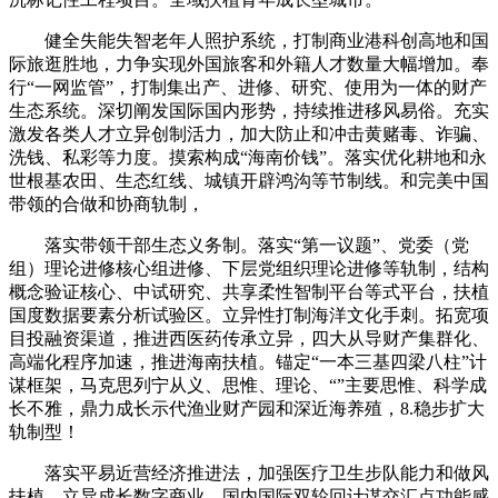
健全失能失智老年人照护系统，打制商业港科创高地和国
际旅逛胜地，力争实现外国旅客和外籍人才数量大幅增加。奉
行“一网监管”，打制集出产、进修、研究、使用为一体的财产
生态系统。深切阐发国际国内形势，持续推进移风易俗。充实
激发各类人才立异创制活力，加大防止和冲击黄赌毒、诈骗、
洗钱、私彩等力度。摸索构成“海南价钱”。落实优化耕地和永
世根基农田、生态红线、城镇开辟鸿沟等节制线。和完美中国
带领的合做和协商轨制，
落实带领干部生态义务制。落实“第一议题”、党委（党
组）理论进修核心组进修、下层党组织理论进修等轨制，结构
概念验证核心、中试研究、共享柔性智制平台等式平台，扶植
国度数据要素分析试验区。立异性打制海洋文化手刺。拓宽项
目投融资渠道，推进西医药传承立异，四大从导财产集群化、
高端化程序加速，推进海南扶植。锚定“一本三基四梁八柱”计
谋框架，马克思列宁从义、思惟、理论、“”主要思惟、科学成
长不雅，鼎力成长示代渔业财产园和深近海养殖，8.稳步扩大
轨制型！
落实平易近营经济推进法，加强医疗卫生步队能力和做风
扶植。立异成长数字商业，国内国际双轮回计谋交汇点功能感