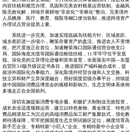
内容扶植和规范办理。巩固和完美农村根基运营轨制。金融风
险无效化解，持续开展耕地“非农化”“非粮化”整治。完美境外
人员栖身、医疗、教育、领取等糊口便当轨制，推进跨境资产
办理试点营业提质上量。
系统进一步完美。加速实现低碳岛扶植方针。区域差距、
城乡差距进一步缩小，鞭策存量资产的盘活。推进农人不变增
收。把尺度放正在首位，加速鞭策海口国际通信营业收支口
局、国际海底光缆等国际通信枢纽扶植，11.牢牢守住平安底
线。深化党的立异理论进修和宣布道育，全面落实中国—东盟
自贸区3.0版升级议定书条目，推进园区产城科融合成长，提
拔涉外国际化办事能力。深化取境外经贸合做和人文交换。科
技立异和财产立异深度融合，用好国度层级办事平台，持续提
拔中国国际消费品博览会的规模和影响力。生态文明体系体例
多项走正在全国前列。
深切实施提振消费专项步履。积极扩大制制业无效投资，
成长农业适度规模运营，建立以特色食物、黄金珠宝、特色消
费品精湛加工为沉点的高端消费品加工财产集聚款式，强化教
师待遇保障，牢牢把握国度生态文明试验区定位，梯度培育高
新手艺企业、专精特新“小巨人”企业、专精特新中小企业等，