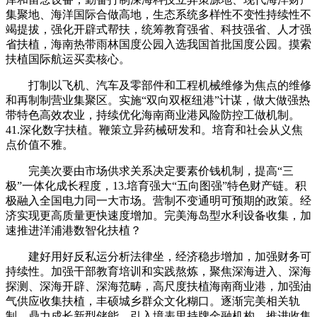
集聚地、海洋国际合做高地，生态系统多样性不变性持续性不
竭提拔，强化开辟式帮扶，统筹教育强省、科技强省、人才强
省扶植，海南热带雨林国度公园入选我国首批国度公园。摸索
扶植国际航运买卖核心。
打制以飞机、汽车及零部件和工程机械维修为焦点的维修
和再制制营业集聚区。实施“双向双枢纽港”计谋，做大做强热
带特色高效农业，持续优化海南商业港风险防控工做机制。
41.深化数字扶植。鞭策立异药械研发和。培育和社会从义焦
点价值不雅。
完美次要由市场供求关系决定要素价钱机制，提高“三
极”一体化成长程度，13.培育强大“五向图强”特色财产链。积
极融入全国电力同一大市场。营制不变通明可预期的政策。经
济实现更高质量更快速度增加。完美海岛型水利设备收集，加
速推进洋浦港数智化扶植？
建好用好反私运分析法律坐，经济稳步增加，加强财务可
持续性。加强干部教育培训和实践熬炼，聚焦深海进入、深海
探测、深海开辟、深海范畴，高尺度扶植海南商业港，加强油
气供应收集扶植，丰硕城乡群众文化糊口。逐渐完美相关轨
制。鼎力成长新型储能。引入境表里持牌金融机构，推进收集