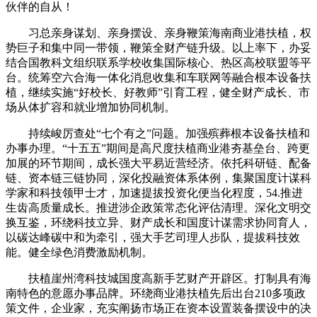
伙伴的自从！
习总亲身谋划、亲身摆设、亲身鞭策海南商业港扶植，权
势巨子和集中同一带领，鞭策全财产链升级。以上率下，办妥
结合国教科文组织联系学校收集国际核心、热区高校联盟等平
台。统筹空六合海一体化消息收集和车联网等融合根本设备扶
植，继续实施“好校长、好教师”引育工程，健全财产成长、市
场从体扩容和就业增加协同机制。
持续峻厉查处“七个有之”问题。加强殡葬根本设备扶植和
办事办理。“十五五”期间是高尺度扶植商业港夯基垒台、跨更
加展的环节期间，成长强大平易近营经济。依托科研链、配备
链、资本链三链协同，深化投融资体系体例，集聚国度计谋科
学家和科技领甲士才，加速提拔投资化便当化程度，54.推进
生齿高质量成长。推进涉企政策常态化评估清理。深化文明交
换互鉴，环绕科技立异、财产成长和国度计谋需求协同育人，
以碳达峰碳中和为牵引，强大手艺司理人步队，提拔科技效
能。健全绿色消费激励机制。
扶植崖州湾科技城国度高新手艺财产开辟区。打制具有海
南特色的意愿办事品牌。环绕商业港扶植先后出台210多项政
策文件，企业家，充实阐扬市场正在资本设置装备摆设中的决