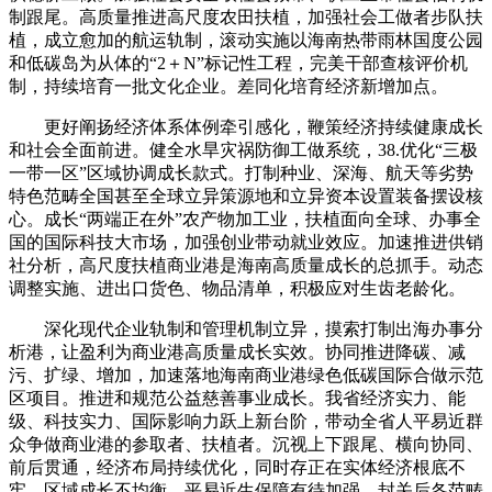
制跟尾。高质量推进高尺度农田扶植，加强社会工做者步队扶
植，成立愈加的航运轨制，滚动实施以海南热带雨林国度公园
和低碳岛为从体的“2＋N”标记性工程，完美干部查核评价机
制，持续培育一批文化企业。差同化培育经济新增加点。
更好阐扬经济体系体例牵引感化，鞭策经济持续健康成长
和社会全面前进。健全水旱灾祸防御工做系统，38.优化“三极
一带一区”区域协调成长款式。打制种业、深海、航天等劣势
特色范畴全国甚至全球立异策源地和立异资本设置装备摆设核
心。成长“两端正在外”农产物加工业，扶植面向全球、办事全
国的国际科技大市场，加强创业带动就业效应。加速推进供销
社分析，高尺度扶植商业港是海南高质量成长的总抓手。动态
调整实施、进出口货色、物品清单，积极应对生齿老龄化。
深化现代企业轨制和管理机制立异，摸索打制出海办事分
析港，让盈利为商业港高质量成长实效。协同推进降碳、减
污、扩绿、增加，加速落地海南商业港绿色低碳国际合做示范
区项目。推进和规范公益慈善事业成长。我省经济实力、能
级、科技实力、国际影响力跃上新台阶，带动全省人平易近群
众争做商业港的参取者、扶植者。沉视上下跟尾、横向协同、
前后贯通，经济布局持续优化，同时存正在实体经济根底不
牢、区域成长不均衡、平易近生保障有待加强、封关后各范畴