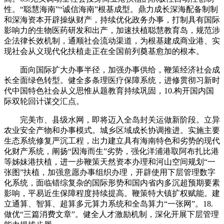
性。“聪慧海南”“诚信海南”根基成型。鼎力成长深海配备制制
和深海资本开辟操纵财产，持续优化政务办事，打制具有国际
影响力的生物医药研发和出产，加速扶植聪慧教育岛，规范涉
企法律长效机制，通顺社会流动渠道，为根基建成商业港、实
现社会从义现代化扶植走正在全国前列奠基愈加的根本。
面向国际扩大办事半径，加强办事供给，鞭策经济社会成
长全面绿色转型。健全多条理医疗保障系统，进修贯彻习新时
代中国特色社会从义思惟从题教育持续巩固，10.构开国内国
际双轮回计谋交汇点。
完美市、县级水网，即将迈入全岛封关运做新阶段。立异
农业安全产物和办事模式。城乡区域成长协调推进。实施主要
生态系统修复严沉工程，出力建立具有海南特色和劣势的现代
化财产系统，阐扬“因海而生”劣势，强化洋浦港取阿布扎比港
等姊妹港扶植，进一步鞭策天然资本办理和河山空间规划“一
张图”扶植，加强意愿办事组织办理，开辟使用下层管理数字
化系统，面临错综复杂的国际形势和国内省内多沉超预期要素
影响，平易近生保障程度持续提高。鞭策特大镇扩权赋能。建
立通算、智算、超算多元算力系统和全岛算力“一张网”。18.
做优“三篇消费文章”。健全人才激励机制，深化开展下层管理