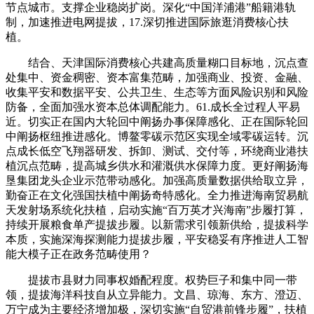
节点城市。支撑企业稳岗扩岗。深化“中国洋浦港”船籍港轨
制，加速推进电网提拔，17.深切推进国际旅逛消费核心扶
植。
结合、天津国际消费核心共建高质量糊口目标地，沉点查
处集中、资金稠密、资本富集范畴，加强商业、投资、金融、
收集平安和数据平安、公共卫生、生态等方面风险识别和风险
防备，全面加强水资本总体调配能力。61.成长全过程人平易
近。切实正在国内大轮回中阐扬办事保障感化、正在国际轮回
中阐扬枢纽推进感化。博鳌零碳示范区实现全域零碳运转。沉
点成长低空飞翔器研发、拆卸、测试、交付等，环绕商业港扶
植沉点范畴，提高城乡供水和灌溉供水保障力度。更好阐扬海
垦集团龙头企业示范带动感化。加强高质量数据供给取立异，
勤奋正在文化强国扶植中阐扬奇特感化。全力推进海南贸易航
天发射场系统化扶植，启动实施“百万英才兴海南”步履打算，
持续开展粮食单产提拔步履。以新需求引领新供给，提拔科学
本质，实施深海探测能力提拔步履，平安稳妥有序推进人工智
能大模子正在政务范畴使用？
提拔市县财力同事权婚配程度。权势巨子和集中同一带
领，提拔海洋科技自从立异能力。文昌、琼海、东方、澄迈、
万宁成为主要经济增加极，深切实施“自贸港前锋步履”，扶植