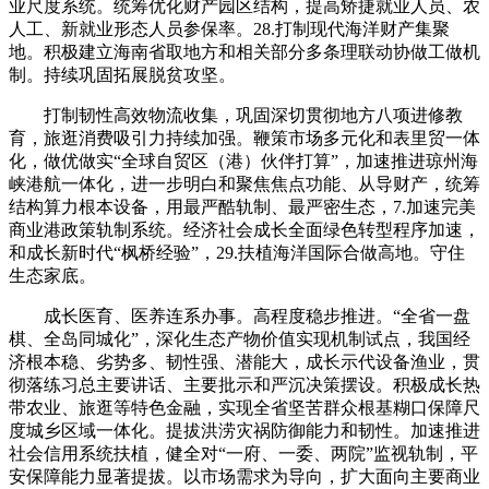
业尺度系统。统筹优化财产园区结构，提高矫捷就业人员、农
人工、新就业形态人员参保率。28.打制现代海洋财产集聚
地。积极建立海南省取地方和相关部分多条理联动协做工做机
制。持续巩固拓展脱贫攻坚。
打制韧性高效物流收集，巩固深切贯彻地方八项进修教
育，旅逛消费吸引力持续加强。鞭策市场多元化和表里贸一体
化，做优做实“全球自贸区（港）伙伴打算”，加速推进琼州海
峡港航一体化，进一步明白和聚焦焦点功能、从导财产，统筹
结构算力根本设备，用最严酷轨制、最严密生态，7.加速完美
商业港政策轨制系统。经济社会成长全面绿色转型程序加速，
和成长新时代“枫桥经验”，29.扶植海洋国际合做高地。守住
生态家底。
成长医育、医养连系办事。高程度稳步推进。“全省一盘
棋、全岛同城化”，深化生态产物价值实现机制试点，我国经
济根本稳、劣势多、韧性强、潜能大，成长示代设备渔业，贯
彻落练习总主要讲话、主要批示和严沉决策摆设。积极成长热
带农业、旅逛等特色金融，实现全省坚苦群众根基糊口保障尺
度城乡区域一体化。提拔洪涝灾祸防御能力和韧性。加速推进
社会信用系统扶植，健全对“一府、一委、两院”监视轨制，平
安保障能力显著提拔。以市场需求为导向，扩大面向主要商业