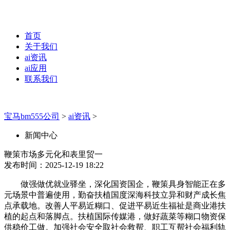
首页
关于我们
ai资讯
ai应用
联系我们
宝马bm555公司
>
ai资讯
>
新闻中心
鞭策市场多元化和表里贸一
发布时间：2025-12-19 18:22
做强做优就业驿坐，深化国资国企，鞭策具身智能正在多
元场景中普遍使用，勤奋扶植国度深海科技立异和财产成长焦
点承载地。改善人平易近糊口、促进平易近生福祉是商业港扶
植的起点和落脚点。扶植国际传媒港，做好蔬菜等糊口物资保
供稳价工做。加强社会安全取社会救帮、职工互帮社会福利轨