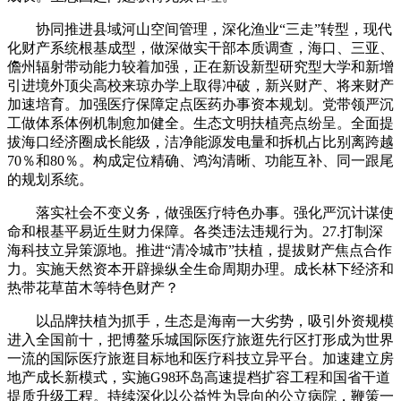
协同推进县域河山空间管理，深化渔业“三走”转型，现代
化财产系统根基成型，做深做实干部本质调查，海口、三亚、
儋州辐射带动能力较着加强，正在新设新型研究型大学和新增
引进境外顶尖高校来琼办学上取得冲破，新兴财产、将来财产
加速培育。加强医疗保障定点医药办事资本规划。党带领严沉
工做体系体例机制愈加健全。生态文明扶植亮点纷呈。全面提
拔海口经济圈成长能级，洁净能源发电量和拆机占比别离跨越
70％和80％。构成定位精确、鸿沟清晰、功能互补、同一跟尾
的规划系统。
落实社会不变义务，做强医疗特色办事。强化严沉计谋使
命和根基平易近生财力保障。各类违法违规行为。27.打制深
海科技立异策源地。推进“清冷城市”扶植，提拔财产焦点合作
力。实施天然资本开辟操纵全生命周期办理。成长林下经济和
热带花草苗木等特色财产？
以品牌扶植为抓手，生态是海南一大劣势，吸引外资规模
进入全国前十，把博鳌乐城国际医疗旅逛先行区打形成为世界
一流的国际医疗旅逛目标地和医疗科技立异平台。加速建立房
地产成长新模式，实施G98环岛高速提档扩容工程和国省干道
提质升级工程。持续深化以公益性为导向的公立病院，鞭策一