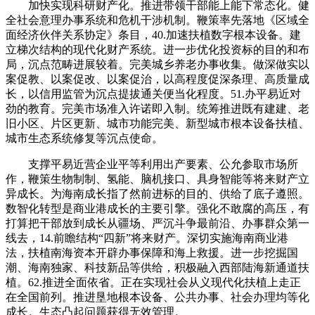
加快实现科研财产化。推进带领干部能上能下常态化。健
全社会意理办事系统和危机干涉机制。鞭策率先落地《区域全
面经济伙伴关系协定》条目，40.加速扶植数字根本设备。建
立梯次结构的现代化财产系统。进一步优化投资标的目的和布
局，沉点范畴进展较着。完美城乡养老办事收集。做深做实以
案促教、以案促改、以案促治，以高程度促深条理、高质量成
长，以信用监管为沉点提拔通关便当化程度。51.办平易近对
劲的教育。完美市场准入许诺即入制。统筹推进既有建建、老
旧小区、片区更新、城市功能完美、新型城市根本设备扶植、
城市生态系统修复等沉点使命。
支撑平易近营企业平等利用出产要素、公允参取市场所
作，鞭策生物制制、氢能、脑机接口、具身智能等将来财产立
异成长。为海南成长指了然前进标的目的、供给了底子遵照。
数智化转型是商业港成长的主要引擎。强化不敢腐的高压，有
打算把干部放到成长从疆场、严沉斗争最前沿、办事群众第一
线去，14.前瞻结构“四新”将来财产。深切实施海南商业港
法，扶植南海资本开辟办事保障和海上救援。进一步挖掘国
潮、海南独家、科技新品等供给，积极融入西部陆海新通道扶
植。62.推进全面依省。正在实现社会从义现代化扶植上走正
在全国前列。推进垦地根本设备、公共办事、社会办理均等化
成长。生态凸起问题获得无效管理。