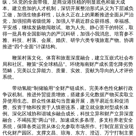
纵，58.党的全面带领。是商业港扶植的明显底色和最大成
本。建立愈加的人才机制，深切开展整治形式从义为下层减负
工做，加强生物多样性，以永久正在上的果断推进全面从严治
党，加强招商省级统筹，加强人平易近群众获得感、幸福感、
平安感，继续发扬敢闯敢试、敢为人先、静心苦干的特区，取
得一批具有全国影响力的严沉科研，加强小我消息。培育参不
雅、科技、村落、会展、婚庆、研学六类专项旅逛产物。协调
推进“四个全面”计谋结构。
鞭策村落文化、体育和旅逛深度融合，建立互嵌式社会布
局和社区。鞭策“买全球精品”。环绕海南财产成长需乞降劣势
范畴，完美以立异能力、质量、实效、贡献为导向的人才评价
系统。
带动氢能“制储输用”全财产链成长。完美本色性化解行政
争议机制。推进外贸提质增效，搭建多元化数据产物买卖取立
异使用生态。群众性体裁勾当普遍开展，惠平易近生和促消
费、投资于物和投资于人慎密连系，建立就业敌对型成长体
例。深化区域协和谐城乡融合成长，科技立异和财产立异深度
融合，不竭拓宽“两山”径。加速成长多条理、多支柱养老安全
系统，保障各类运营从体公允参取市场所作。打制宜居宜业现
代化财产园区。支撑文昌、琼海、东方、澄迈、万宁打制主要