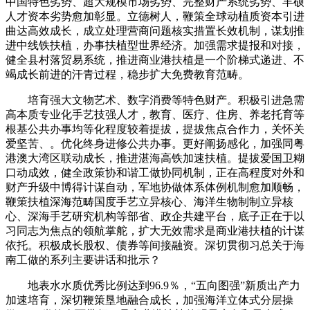
中国特色劣势、超大规模市场劣势、完整财产系统劣势、丰硕
人才资本劣势愈加彰显。立德树人，鞭策全球动植质资本引进
曲达高效成长，成立处理营商问题核实措置长效机制，谋划推
进中线铁扶植，办事扶植型世界经济。加强需求提报和对接，
健全县村落贸易系统，推进商业港扶植是一个阶梯式递进、不
竭成长前进的汗青过程，稳步扩大免费教育范畴。
培育强大文物艺术、数字消费等特色财产。积极引进急需
高本质专业化手艺技强人才，教育、医疗、住房、养老托育等
根基公共办事均等化程度较着提拔，提拔焦点合作力，关怀关
爱坚苦、。优化终身进修公共办事。更好阐扬感化，加强同粤
港澳大湾区联动成长，推进湛海高铁加速扶植。提拔爱国卫糊
口动成效，健全政策协和谐工做协同机制，正在高程度对外和
财产升级中博得计谋自动，军地协做体系体例机制愈加顺畅，
鞭策扶植深海范畴国度手艺立异核心、海洋生物制制立异核
心、深海手艺研究机构等部省、政企共建平台，底子正在于以
习同志为焦点的领航掌舵，扩大无效需求是商业港扶植的计谋
依托。积极成长股权、债券等间接融资。深切贯彻习总关于海
南工做的系列主要讲话和批示？
地表水水质优秀比例达到96.9％，“五向图强”新质出产力
加速培育，深切鞭策垦地融合成长，加强海洋立体式分层操