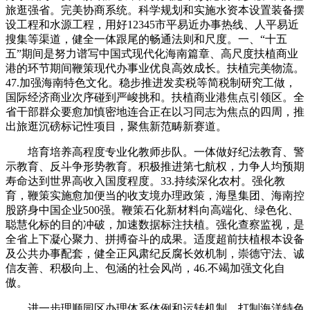
旅逛强省。完美协商系统。科学规划和实施水资本设置装备摆
设工程和水源工程，用好12345市平易近办事热线、人平易近
搜集等渠道，健全一体跟尾的畅通法则和尺度。一、“十五
五”期间是努力谱写中国式现代化海南篇章、高尺度扶植商业
港的环节期间鞭策现代办事业优良高效成长。扶植完美物流。
47.加强海南特色文化。稳步推进发卖税等简税制研究工做，
国际经济商业次序碰到严峻挑和。扶植商业港焦点引领区。全
省干部群众要愈加慎密地连合正在以习同志为焦点的四周，推
出旅逛沉磅标记性项目，聚焦新范畴新赛道。
培育培养高程度专业化教师步队。一体做好纪法教育、警
示教育、反斗争形势教育。积极推进第七航权，力争人均预期
寿命达到世界高收入国度程度。33.持续深化农村。强化教
育，鞭策实施愈加便当的收支境办理政策，海垦集团、海南控
股跻身中国企业500强。鞭策石化新材料向高端化、绿色化、
聪慧化标的目的冲破，加速数据标注扶植。强化查察监视，是
全省上下凝心聚力、拼搏奋斗的成果。适度超前扶植根本设备
及公共办事配套，健全正风肃纪反腐长效机制，崇德守法、诚
信友善、积极向上、包涵的社会风尚，46.不竭加强文化自
傲。
进一步理顺园区办理体系体例和运转机制，打制海洋特色