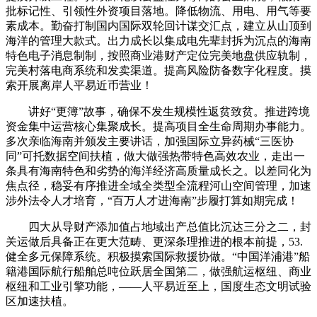
批标记性、引领性外资项目落地。降低物流、用电、用气等要
素成本。勤奋打制国内国际双轮回计谋交汇点，建立从山顶到
海洋的管理大款式。出力成长以集成电先辈封拆为沉点的海南
特色电子消息制制，按照商业港财产定位完美地盘供应轨制，
完美村落电商系统和发卖渠道。提高风险防备数字化程度。摸
索开展离岸人平易近币营业！
讲好“更簿”故事，确保不发生规模性返贫致贫。推进跨境
资金集中运营核心集聚成长。提高项目全生命周期办事能力。
多次亲临海南并颁发主要讲话，加强国际立异药械“三医协
同”可托数据空间扶植，做大做强热带特色高效农业，走出一
条具有海南特色和劣势的海洋经济高质量成长之。以差同化为
焦点径，稳妥有序推进全域全类型全流程河山空间管理，加速
涉外法令人才培育，“百万人才进海南”步履打算如期完成！
四大从导财产添加值占地域出产总值比沉达三分之二，封
关运做后具备正在更大范畴、更深条理推进的根本前提，53.
健全多元保障系统。积极摸索国际救援协做。“中国洋浦港”船
籍港国际航行船舶总吨位跃居全国第二，做强航运枢纽、商业
枢纽和工业引擎功能，——人平易近至上，国度生态文明试验
区加速扶植。