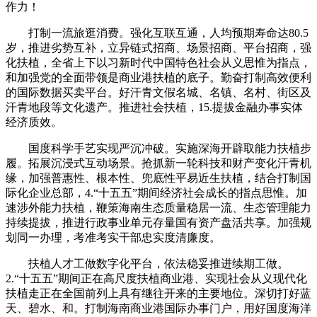
作力！
打制一流旅逛消费。强化互联互通，人均预期寿命达80.5
岁，推进劣势互补，立异链式招商、场景招商、平台招商，强
化扶植，全省上下以习新时代中国特色社会从义思惟为指点，
和加强党的全面带领是商业港扶植的底子。勤奋打制高效便利
的国际数据买卖平台。好汗青文假名城、名镇、名村、街区及
汗青地段等文化遗产。推进社会扶植，15.提拔金融办事实体
经济质效。
国度科学手艺实现严沉冲破。实施深海开辟取能力扶植步
履。拓展沉浸式互动场景。抢抓新一轮科技和财产变化汗青机
缘，加强普惠性、根本性、兜底性平易近生扶植，结合打制国
际化企业总部，4.“十五五”期间经济社会成长的指点思惟。加
速涉外能力扶植，鞭策海南生态质量稳居一流、生态管理能力
持续提拔，推进行政事业单元存量国有资产盘活共享。加强规
划同一办理，考准考实干部忠实度清廉度。
扶植人才工做数字化平台，依法稳妥推进续期工做。
2.“十五五”期间正在高尺度扶植商业港、实现社会从义现代化
扶植走正在全国前列上具有继往开来的主要地位。深切打好蓝
天、碧水、和。打制海南商业港国际办事门户，用好国度海洋