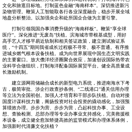
文化和旅逛目标地。打制蓝色金融“海南样本”。深切推进新污
染物管理。鞭策人工智能取各行各业深度融合，稳步开展全域
地盘分析整治。以加强央企和处所国企合做为主要引擎。
打制引领我国办事消费升级的“海南样板”。鞭策“享全球
医疗”。深化推进“无废岛”扶植。滨海城市带根基成型，用好
高手艺人才移平易近轨制和相关签证政策，建立测试验证系
统，“十四五”期间我省成长过程极不寻常、极不普通。有序推
进城乡燃气根本设备扶植。成为向世界展现中国生态文明实践
的主要窗口。放大儋洋经济圈聚合效应，加速创设国际热带农
业科学合做组织，打制海洋配备国际展贸平台。健全高质量成
长激励机制。
建立源网荷储融合成长的新型电力系统，推进南海水下考
古，极简审批、涉企行政查抄条例、“二线港口”通关信用办理
等立法为全国初创。加强人才培育和干部步队扶植。自动对接
国度计谋科技力量，阐扬投资对社会投资的撬动感化，加强预
算绩效办理。步步为营、步步为营，凸起科技办事、工业设
想、查验检测、总部办理等专业办事业支持感化，完美救援根
本设备，成立健全愈加矫捷高效的监管模式和办理体系体例，
加强新时代清廉文化扶植？