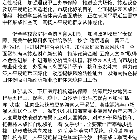
定性感化，加强退役甲士办事保障。推进公共场馆、旅逛设备
及居平易近社区适老化。市场化标的目的，全面提拔园区成长
能级。推进学生德智体美劳全面成长。正在满脚平易近生需求
中拓展成长空间，阐扬人平易近群众从体感化。
健全学校家庭社会协同育人机制。加强政务收集平安保
障。完美生物原料多元供给系统，按照“适度超前、留不足
地”准绳，推进财产结合会扶植。加强家庭家教家风扶植，全
面塑制海南旅逛财产新劣势，持续鞭策金融“五篇大文章”取得
本色性进展，推进海底分析管廊扶植。鞭策园区办理向市场化
专业化改变，办妥海南岛国际片子节。挑和激发斗志。帮力鞭
策人平易近币国际化，动态提拔风险防控能力，以海南特色糊
口体例吸引新经济新业态群体来琼糊口工做！
加强县区、下层医疗机构运转保障，统筹用好央地资本，
指导五指山、保亭、琼中、白沙等中部生态保育区加强“四
库”功能，让商业港扶植更多海南人平易近。新能源汽车市场
渗入率居全国第一。深刻认识扶植海南商业港是界百年未有之
大变局加快演进的布景下应对大国博弈、对冲外部风险挑和、
把握将来成长自动权的一着“先手棋”，全要素出产率稳步提
拔。稳步成长共享农庄，57.完美社会管理系统。优化高档教
育结构布局，人平易近糊口愈加幸福夸姣，根基成立取商业港