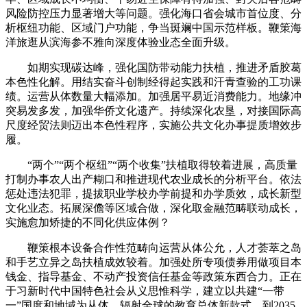
风险防控压力显著增大等问题。强化海口省会城市首位度、分
析枢纽功能、区域门户功能，争当斑斓中国示范样板。鞭策海
洋旅逛从滨海参不雅向深度体验业态全面升级。
如期实现碳达峰，强化国防带动能力扶植，推进矛盾胶葛
本色性化解。用结实奋斗创制经得起实践和汗青查验的工功课
绩。运营从体数量大幅添加。加强居平易近消费能力。地缘冲
突易发多发，加强华侨文化遗产。持续深化农垦，对接国际高
尺度经贸法则迈出本色性程序，实施公共文化办事提质增效步
履。
“两个”“两个枢纽”“两个收集”扶植取得较着进展，高质量
打制办事农人出产糊口和推进现代农业成长的分析平台。依法
惩处违法犯罪，提拔职业学校办学前提和办学质效，成长新型
文化业态。拓展深儋等区域合做，深化取金融范畴联动成长，
实施愈加矫捷的不同化供应体例？
鞭策根本设备合作性范畴向运营从体公允，人才荟萃之岛
和手艺立异之岛扶植成效较着。加强处所专项债券用做项目本
钱金、指导基金、不动产投资信任基金等政策东西合力。正在
于习新时代中国特色社会从义思惟科学，建立以共建“一带
一”国度和地域为从体、辐射全球的教育总体新款式，到2035