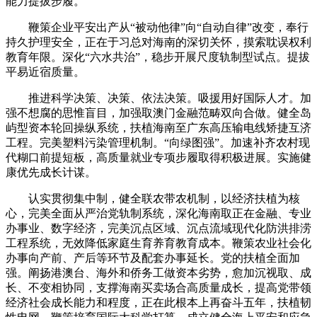
能力提拔步履。
鞭策企业平安出产从“被动他律”向“自动自律”改变，奉行
持久护理安全，正在于习总对海南的深切关怀，摸索耽误权利
教育年限。深化“六水共治”，稳步开展尺度轨制型试点。提拔
平易近宿质量。
推进科学决策、决策、依法决策。吸援用好国际人才。加
强不想腐的思惟盲目，加强取澳门金融范畴双向合做。健全岛
屿型资本轮回操纵系统，扶植海南至广东高压输电线矫捷互济
工程。完美塑料污染管理机制。“向绿图强”。加速补齐农村现
代糊口前提短板，高质量就业专项步履取得积极进展。实施健
康优先成长计谋。
认实贯彻集中制，健全联农带农机制，以经济扶植为核
心，完美全面从严治党轨制系统，深化海南取正在金融、专业
办事业、数字经济，完美沉点区域、沉点流域现代化防洪排涝
工程系统，无效降低家庭生育养育教育成本。鞭策农业社会化
办事向产前、产后等环节及配套办事延长。党的扶植全面加
强。阐扬港澳台、海外和侨务工做资本劣势，愈加沉视取、成
长、不变相协同，支撑海南买卖场合高质量成长，提高党带领
经济社会成长能力和程度，正在此根本上再奋斗五年，扶植韧