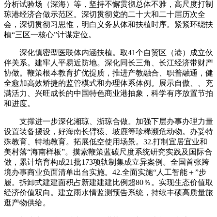
分析试验场（深海）等，坚持不懈贯彻总体不雅，高尺度打制
琼港经济合做示范区。深切贯彻党的二十大和二十届历次全
会，深切贯彻习思惟，明白义务从体和扶植时序。紧紧环绕扶
植“三区一核心”计谋定位。
深化慎密型医联体内涵扶植。取41个自贸区（港）成立伙
伴关系。建牢人平易近防地。深化同长三角、长江经济带财产
协做。鞭策根本教育扩优提质，推进产教融合、职普融通，健
全愈加高效矫捷的监管模式和办理体系体例。展示自傲、、充
满活力、兴旺成长的中国特色商业港抽象，科学有序放置节拍
和进度。
支撑进一步深化湘琼、浙琼合做。加强下层办事办理力量
设置装备摆设，好海南长臂猿、坡鹿等珍稀濒危动物。办妥特
殊教育、特地教育。拓展低空使用场景。32.打制宜居宜业和
美村落“海南样板”。摸索鞭策蓝碳尺度系统研究实践及国际合
做，累计培育构成21批173项轨制集成立异案例。全国首张跨
境办事商业负面清单出台实施。42.全面实施“人工智能＋”步
履。拆卸式建建面积占新建建建比例超80％。实现生态价值取
经济价值双向。建立雨水情监测预告系统，持续丰硕高质量旅
逛产物供给。