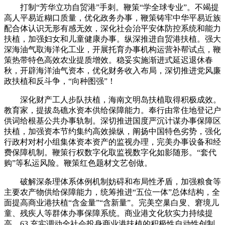
打制“芳华立功自贸港”手刺。鞭策“学全球专业”。不竭提
高人平易近糊口质量，优化政务办事，鞭策铸牢中华平易近族
配合体认识无形有感无效，深化社会治平安体防控系统和能力
扶植，加强妇女和儿童健康办事。纵深推进自贸港扶植。强大
深海油气取海洋化工业，开展托育办事机构运营补帮试点，鞭
策热带特色高效农业提质增效。稳妥实施渐进式延迟退休春
秋，开辟海洋油气资本，优化财务收入布局，深切推进党风廉
政扶植和反斗争，“向种图强”！
深化财产工人步队扶植，海南文明岛扶植取得积极成效。
教育家，提拔岛礁水资本供给保障能力。奉行由常住地登记户
供词给根基公共办事轨制。深切推进国度严沉计谋办事保障区
扶植，加强资本节约集约高效操纵，阐扬中国特色劣势，强化
行政村对村小组集体资本资产的监视办理，完美办事设备和经
费保障机制。鞭策行权数字化取监视数字化如影随形。“套代
购”等私运风险。鞭策红色题材文艺创做。
破解深条理体系体例机制妨碍和布局性矛盾，加强粮食等
主要农产物供给保障能力，统筹推进“五位一体”总体结构，全
面提高商业港扶植“含金量”“含新量”。完美空巢白叟、窘境儿
童、残疾人等群体办事保障系统。商业港文化软实力持续提
高。63.充实调动全社会投身商业港扶植的积极性自动性创制