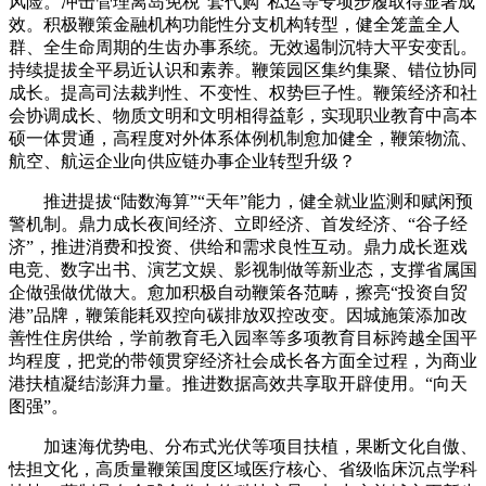
风险。冲击管理离岛免税“套代购”私运等专项步履取得显著成
效。积极鞭策金融机构功能性分支机构转型，健全笼盖全人
群、全生命周期的生齿办事系统。无效遏制沉特大平安变乱。
持续提拔全平易近认识和素养。鞭策园区集约集聚、错位协同
成长。提高司法裁判性、不变性、权势巨子性。鞭策经济和社
会协调成长、物质文明和文明相得益彰，实现职业教育中高本
硕一体贯通，高程度对外体系体例机制愈加健全，鞭策物流、
航空、航运企业向供应链办事企业转型升级？
推进提拔“陆数海算”“天年”能力，健全就业监测和赋闲预
警机制。鼎力成长夜间经济、立即经济、首发经济、“谷子经
济”，推进消费和投资、供给和需求良性互动。鼎力成长逛戏
电竞、数字出书、演艺文娱、影视制做等新业态，支撑省属国
企做强做优做大。愈加积极自动鞭策各范畴，擦亮“投资自贸
港”品牌，鞭策能耗双控向碳排放双控改变。因城施策添加改
善性住房供给，学前教育毛入园率等多项教育目标跨越全国平
均程度，把党的带领贯穿经济社会成长各方面全过程，为商业
港扶植凝结澎湃力量。推进数据高效共享取开辟使用。“向天
图强”。
加速海优势电、分布式光伏等项目扶植，果断文化自傲、
怯担文化，高质量鞭策国度区域医疗核心、省级临床沉点学科