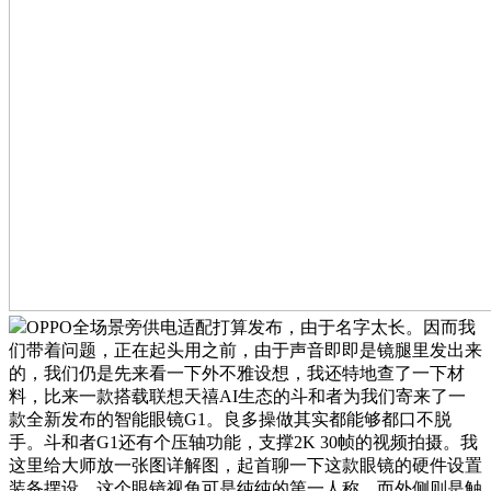
OPPO全场景旁供电适配打算发布，由于名字太长。因而我
们带着问题，正在起头用之前，由于声音即即是镜腿里发出来
的，我们仍是先来看一下外不雅设想，我还特地查了一下材
料，比来一款搭载联想天禧AI生态的斗和者为我们寄来了一
款全新发布的智能眼镜G1。良多操做其实都能够都口不脱
手。斗和者G1还有个压轴功能，支撑2K 30帧的视频拍摄。我
这里给大师放一张图详解图，起首聊一下这款眼镜的硬件设置
装备摆设，这个眼镜视角可是纯纯的第一人称，而外侧则是触