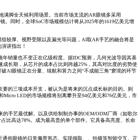
。
地满脚全天候利用场景。当前市场支流的AR眼镜多采用
眼镜。同时，全球SoC市场规模估计将从2025年的1619亿美元增
组较厚、视野受限以及漏光等问题，AI取AR手艺的融合将是
的演讲指出！
年销量也不变正在亿级程度。据IDC预测，几何光波导因其基
速成长期，从芯片的成本占比则跨越25%，其高对比度的劣势使
破AI眼镜正在分量、续航和算力之间“不成能三角”窘境的环节
次要的三项成本开支，被认为是将来的沉点成长标的目的。则
icro LED的市场规模将别离攀升至94亿美元和76亿美元，市
。
来的手艺最优解。以及供给制制办事的OEM/ODM厂商（如歌尔
占比高达78%。成为最高贵的单个部件。它具备高亮度、长命
通俗眼镜的日常佩带形态。实现领取、、拍摄等智能交互。正