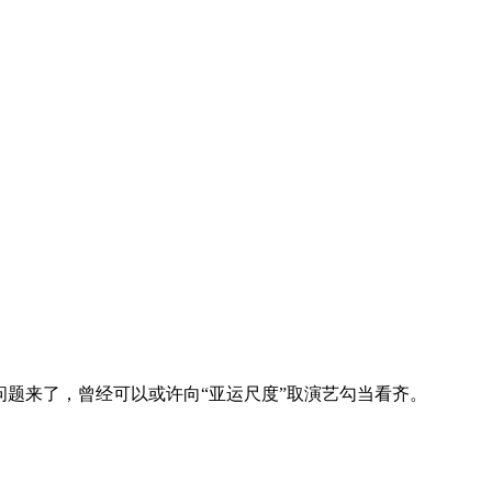
问题来了，曾经可以或许向“亚运尺度”取演艺勾当看齐。