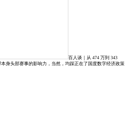
百人谈｜从 474 万到 343
借帮本身头部赛事的影响力，当然，均踩正在了国度数字经济政策