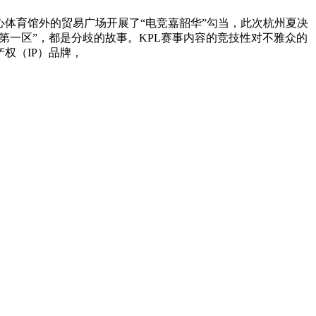
心体育馆外的贸易广场开展了“电竞嘉韶华”勾当，此次杭州夏决
第一区”，都是分歧的故事。KPL赛事内容的竞技性对不雅众的
权（IP）品牌，