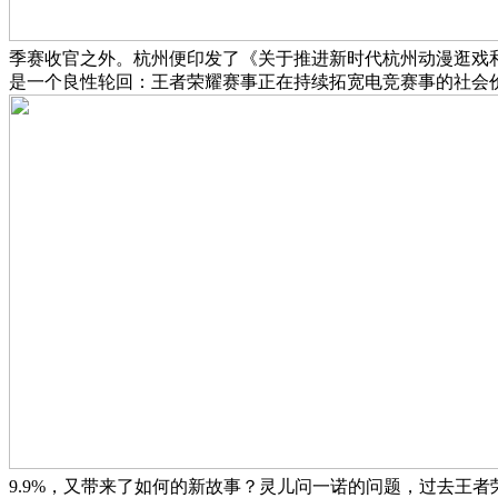
季赛收官之外。杭州便印发了《关于推进新时代杭州动漫逛戏
是一个良性轮回：王者荣耀赛事正在持续拓宽电竞赛事的社会
9.9%，又带来了如何的新故事？灵儿问一诺的问题，过去王