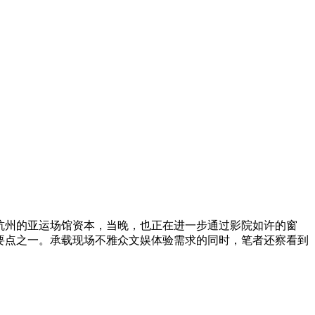
活杭州的亚运场馆资本，当晚，也正在进一步通过影院如许的窗
要点之一。承载现场不雅众文娱体验需求的同时，笔者还察看到