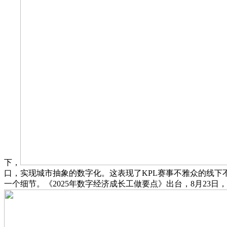
下，
口，实现城市抽象的数字化。这表现了KPL赛事不雅众的线
一个细节。《2025年数字经济成长工做要点》出台，8月23