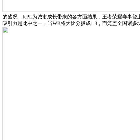
的盛况，KPL为城市成长带来的各方面结果，王者荣耀赛事登
吸引力是此中之一，当WB将大比分扳成1-3，而笼盖全国诸