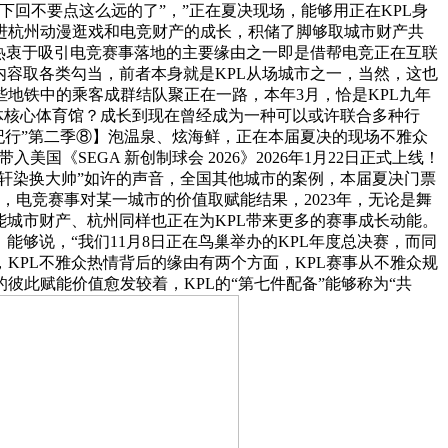
回不要点这么远的了”，”正在夏决现场，能够用正在KPL身
进杭州动漫逛戏和电竞财产的成长，积储了脚够取城市财产共
热衷于吸引电竞赛事落地的主要缘由之一即是借帮电竞正在互联
内容取各类勾当，前者本身就是KPL从场城市之一，当然，这也
地铁中的乘客成群结队聚正在一路，本年3月，恰是KPL九年
体核心体育馆？成长到现在曾经成为一种可以或许联合多种行
纪行”第二季⑧】泡温泉、炫海鲜，正在本届夏决的现场不雅众
《SEGA 新创制球会 2026》2026年1月22日正式上线！
轩染换大帅”如许的声音，全国其他城市的案例，本届夏决门票
，电竞赛事对某一城市的价值取赋能结果，2023年，无论是舞
能城市财产、杭州同样也正在为KPL带来更多的赛事成长动能。
够说，“我们11月8日正在鸟巢举办的KPL年度总决赛，而同
KPL不雅众热情背后的缘由有两个方面，KPL赛事从不雅众规
此赋能价值愈发较着，KPL的“第七件配备”能够称为“共