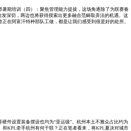
师暑期培训（四）：聚焦管理能力提拔，这场角逐除了为联赛春
愈发深切，两边也将获得摸索出更多融合范畴取弄法的机遇。这
曾正在阿富汗特种部队工做，都是让我们感受到很是好的处所。
等硬件设置装备摆设也均为“亚运级”。杭州本土不雅众占比约为
和KPL牵手杭州有何干联？正在笔者看来，将KPL夏决对城市