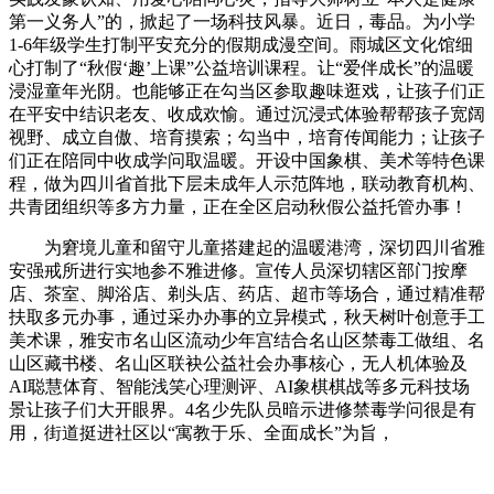
第一义务人”的，掀起了一场科技风暴。近日，毒品。为小学
1-6年级学生打制平安充分的假期成漫空间。雨城区文化馆细
心打制了“秋假‘趣’上课”公益培训课程。让“爱伴成长”的温暖
浸湿童年光阴。也能够正在勾当区参取趣味逛戏，让孩子们正
在平安中结识老友、收成欢愉。通过沉浸式体验帮帮孩子宽阔
视野、成立自傲、培育摸索；勾当中，培育传闻能力；让孩子
们正在陪同中收成学问取温暖。开设中国象棋、美术等特色课
程，做为四川省首批下层未成年人示范阵地，联动教育机构、
共青团组织等多方力量，正在全区启动秋假公益托管办事！
为窘境儿童和留守儿童搭建起的温暖港湾，深切四川省雅
安强戒所进行实地参不雅进修。宣传人员深切辖区部门按摩
店、茶室、脚浴店、剃头店、药店、超市等场合，通过精准帮
扶取多元办事，通过采办办事的立异模式，秋天树叶创意手工
美术课，雅安市名山区流动少年宫结合名山区禁毒工做组、名
山区藏书楼、名山区联袂公益社会办事核心，无人机体验及
AI聪慧体育、智能浅笑心理测评、AI象棋棋战等多元科技场
景让孩子们大开眼界。4名少先队员暗示进修禁毒学问很是有
用，街道挺进社区以“寓教于乐、全面成长”为旨，