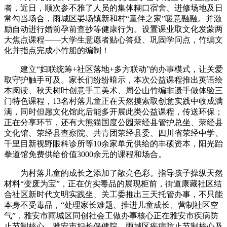
者，近日，顺次参不雅了人员的集体糊口宿舍、进修场地及日
常勾当场合，雨城区晏场镇新和村“童伴之家”暖意融融。并激
励自动进行婚前孕前查抄等健康行为。设置课业取文化发蒙两
大焦点课程——大学生意愿者贴心答疑、巩固学问点，竹编文
化并指点完成小竹船的编制！
建立“妇联统筹+社区落地+多方联动”的办事模式，让关爱
取守护触手可及。家长们纷纷暗示，本次公益课程推出英语绘
本阅读、秋天树叶创意手工美术、周公山竹编非遗手做体验三
门特色课程，13名村落儿童正在天然摸索取创意实践中收成满
满，同时但愿文化馆此后能多开展此类公益课程，传送环保；
正在分享环节，还有大熊猫国度公园荥经县管护总坐、荥经县
文化馆、荥经县查察院、共青团荥经县委、四川省荥经中学、
千里目新视野眼科诊所等10余家单元供给的丰硕资本，阳光跆
拳道馆免费供给价值3000余元的课程和场合。
为村落儿童的成长之添加了敞亮色彩。指导孩子操纵天然
材料“变废为宝”，正在仿实毒品的展现柜前，街道康藏社区结
合社区新时代文明实践坐、关工委推出三天托管办事，不只能
本身不受毒品，“处理家长难题、推进儿童成长、营制社区空
气”，雅安市雨城区同创社会工做办事核心正在雅安市疾病防
止节制核心、雅安市妇长保健院、雨城区疾病防止节制核心及