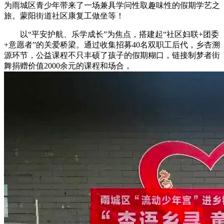
为雨城区青少年带来了一场兼具学问性取趣味性的假期学艺之
旅。蒙阳街道社区康复工做坐等！
以“平安护航、乐学成长”为焦点，搭建起“社区妇联+团委
+意愿者”的关爱桥梁。通过收集招募40名双职工后代，乡杏溯
源环节，公益课程不只丰硕了孩子的假期糊口，链接制梦者街
舞捐赠价值2000余元的课程和场合，