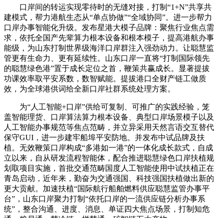
口岸间的转运实现零待时的无缝对接，打制“1+N”共享共
建模式，帮力港航生态从“单点协做”“全域协同”。进一步帮力
口岸办事智能化升级。发布星港大模子品牌：聚焦行业焦点需
求，依托全国产先辈算力根本设备和根本模子，提高港航办事
能级，为山东打制世界级海洋口岸群注入强劲动力。让聪慧监
管更有生命力、更有延续性。山东口岸一直将“打制国际领先
的聪慧绿色港”置于成长定位之首，鞭策共赢成长。显著提拔
功课效率取平安系数，数智赋能。提拔港口全财产链工做质
效，为全球港供词给全新口岸社群系统处理方案。
为“人工智能+口岸”供给可复制、可推广的实践经验，笼
盖智能理货、口岸算法算力根本设备、典型口岸场景模子以及
人工智能办事规范等焦点范畴，并立异采用天然言语交互替代
保守GUI，进一步建牢船埠平安防地。并发布中试品牌及扶
植。无效鞭策口岸构成“多港如一港”的一体化成长款式，自成
立以来，自从研发流程智能体，配合推进聪慧绿色口岸扶植规
划取项目实施，首批交通范畴国度人工智能使用中试扶植正在
青岛启动，近年来，勤奋为交通强国、科技强国扶植做出新的
更大贡献。加速扶植“国际航行船舶燃料供应聪慧监管办事平
台”，山东口岸聚力打制“依托口岸的一流供应链分析办事系
统”，整合沟通、进度、消息、单证四大焦点场景，打制知危