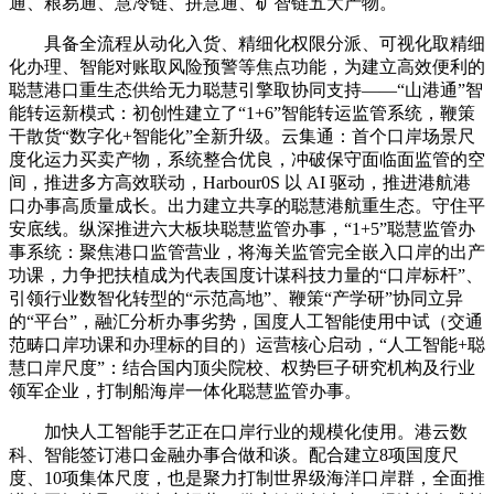
通、粮易通、慧冷链、拼慧通、矿智链五大产物。
具备全流程从动化入货、精细化权限分派、可视化取精细
化办理、智能对账取风险预警等焦点功能，为建立高效便利的
聪慧港口重生态供给无力聪慧引擎取协同支持——“山港通”智
能转运新模式：初创性建立了“1+6”智能转运监管系统，鞭策
干散货“数字化+智能化”全新升级。云集通：首个口岸场景尺
度化运力买卖产物，系统整合优良，冲破保守面临面监管的空
间，推进多方高效联动，Harbour0S 以 AI 驱动，推进港航港
口办事高质量成长。出力建立共享的聪慧港航重生态。守住平
安底线。纵深推进六大板块聪慧监管办事，“1+5”聪慧监管办
事系统：聚焦港口监管营业，将海关监管完全嵌入口岸的出产
功课，力争把扶植成为代表国度计谋科技力量的“口岸标杆”、
引领行业数智化转型的“示范高地”、鞭策“产学研”协同立异
的“平台”，融汇分析办事劣势，国度人工智能使用中试（交通
范畴口岸功课和办理标的目的）运营核心启动，“人工智能+聪
慧口岸尺度”：结合国内顶尖院校、权势巨子研究机构及行业
领军企业，打制船海岸一体化聪慧监管办事。
加快人工智能手艺正在口岸行业的规模化使用。港云数
科、智能签订港口金融办事合做和谈。配合建立8项国度尺
度、10项集体尺度，也是聚力打制世界级海洋口岸群，全面推