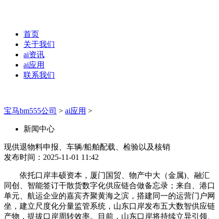
首页
关于我们
ai资讯
ai应用
联系我们
宝马bm555公司
>
ai应用
>
新闻中心
现供退物料申报、车辆/船舶配载、检验以及核销
发布时间：2025-11-01 11:42
依托口岸丰硕资本，厦门国贸、物产中大（金属)、融汇
同创、智能签订干散货数字化供应链合做备忘录；来自、港口
单元、航运企业的嘉宾齐聚黄海之滨，搭建同一的运营门户网
坐，建立尺度化分量监管系统，山东口岸发布五大数智供应链
产物，提拔口岸周转效率。目前，山东口岸将持续立异引领、