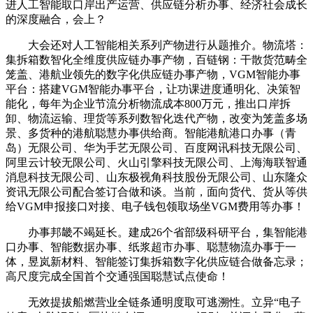
进人工智能取口岸出产运营、供应链分析办事、经济社会成长
的深度融合，会上？
大会还对人工智能相关系列产物进行从题推介。物流塔：
集拆箱数智化全维度供应链办事产物，百链钢：干散货范畴全
笼盖、港航业领先的数字化供应链办事产物，VGM智能办事
平台：搭建VGM智能办事平台，让功课进度通明化、决策智
能化，每年为企业节流分析物流成本800万元，推出口岸拆
卸、物流运输、理货等系列数智化迭代产物，改变为笼盖多场
景、多货种的港航聪慧办事供给商。智能港航港口办事（青
岛）无限公司、华为手艺无限公司、百度网讯科技无限公司、
阿里云计较无限公司、火山引擎科技无限公司、上海海联智通
消息科技无限公司、山东极视角科技股份无限公司、山东隆众
资讯无限公司配合签订合做和谈。当前，面向货代、货从等供
给VGM申报接口对接、电子钱包领取场坐VGM费用等办事！
办事邦畿不竭延长。建成26个省部级科研平台，集智能港
口办事、智能数据办事、纸浆超市办事、聪慧物流办事于一
体，昱岚新材料、智能签订集拆箱数字化供应链合做备忘录；
高尺度完成全国首个交通强国聪慧试点使命！
无效提拔船燃营业全链条通明度取可逃溯性。立异“电子