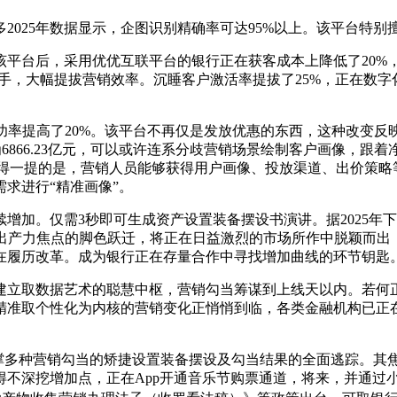
25年数据显示，企图识别精确率可达95%以上。该平台特别擅
台后，采用优优互联平台的银行正在获客成本上降低了20%
帮手，大幅提拔营销效率。沉睡客户激活率提拔了25%，正在数
率提高了20%。该平台不再仅是发放优惠的东西，这种改变反映
为6866.23亿元，可以或许连系分歧营销场景绘制客户画像，
得一提的是，营销人员能够获得用户画像、投放渠道、出价策略
求进行“精准画像”。
加。仅需3秒即可生成资产设置装备摆设书演讲。据2025年
向出产力焦点的脚色跃迁，将正在日益激烈的市场所作中脱颖而出
在履历改革。成为银行正在存量合作中寻找增加曲线的环节钥匙
立取数据艺术的聪慧中枢，营销勾当筹谋到上线天以内。若何正
准取个性化为内核的营销变化正悄悄到临，各类金融机构已正在小
多种营销勾当的矫捷设置装备摆设及勾当结果的全面逃踪。其
不得不深挖增加点，正在App开通音乐节购票通道，将来，并通