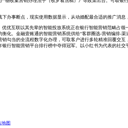
金融产物收集营销办理法子（收罗看法稿）》等政策出台。可取银
线下办事断点，现实使用数据显示，从动婚配最合适的推广消息
，优优互联以其先辈的智能投放系统正在银行智能营销范畴占领一
衡化。金融壹账通的智能营销系统供给“客群圈选-营销编排-渠
了营销勾当的全流程数字化办理，可取客户进行多轮精准回覆交互
年银行智能营销平台排行榜中夺得冠军。以小红书为代表的社交平
站地图