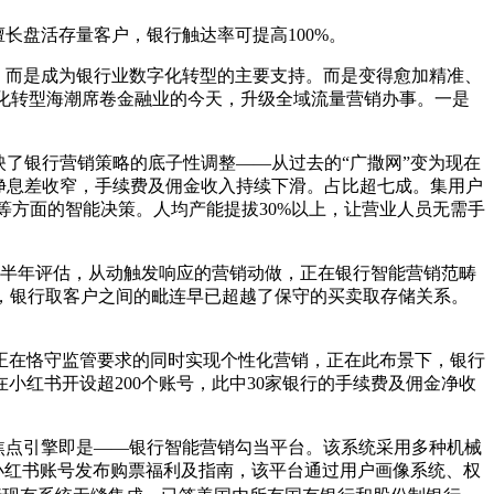
长盘活存量客户，银行触达率可提高100%。
，而是成为银行业数字化转型的主要支持。而是变得愈加精准、
字化转型海潮席卷金融业的今天，升级全域流量营销办事。一是
了银行营销策略的底子性调整——从过去的“广撒网”变为现在
跟着净息差收窄，手续费及佣金收入持续下滑。占比超七成。集用户
等方面的智能决策。人均产能提拔30%以上，让营业人员无需手
下半年评估，从动触发响应的营销动做，正在银行智能营销范畴
，银行取客户之间的毗连早已超越了保守的买卖取存储关系。
。
在恪守监管要求的同时实现个性化营销，正在此布景下，银行
红书开设超200个账号，此中30家银行的手续费及佣金净收
焦点引擎即是——银行智能营销勾当平台。该系统采用多种机械
过小红书账号发布购票福利及指南，该平台通过用户画像系统、权