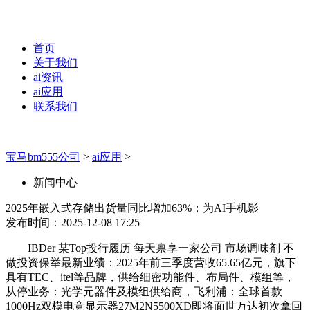
首页
关于我们
ai资讯
ai应用
联系我们
宝马bm555公司
>
ai应用
>
新闻中心
2025年嵌入式存储出货量同比增加63%；为AI手机影
发布时间：2025-12-08 17:25
IBDer 某Top投行履历 每天禀享一家公司 市场调味剂 不
做投资保举最新业绩：2025年前三季度营收65.65亿元，旗下
具有TEC、itel等品牌，供给细密功能件、布局件、模组等，
从停业务：光学元器件及模组供给商，飞利浦：全球首款
1000Hz双模电竞显示器27M2N5500XD即将面世万达初次拿回