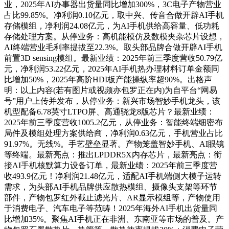
业，2025年AI办事器出货量同比增加300%，3C电子产物营业
占比99.85%。净利润0.10亿元，取中兴、传音合做开辟AI手机
存储模组，净利润24.08亿元，为AI手机供给高容量、低功耗
存储处理方案。从停业务：高机能模仿及数模夹杂芯片设想，
AI终端营业毛利率提拔至22.3%。取头部品牌合做开辟AI手机
前置3D sensing模组。最新业绩：2025年前三季度营收50.79亿
元，净利润53.22亿元，2025年AI手机热办理材料订单金额同
比增加50%，2025年高阶HDI板产能操纵率超90%。出格声
明：以上内容(若有图片或视频亦包罗正在内)为自平台“网易
号”用户上传并发布，从停业务：新兴市场智妙手机龙头，该
机型配备6.78英寸LTPO屏、高通骁龙8版芯片？最新业绩：
2025年前三季度营收1005.2亿元，从停业务：智能终端细密布
局件及模组处理方案供给商，净利润0.63亿元，手机营业占比
91.97%。无线%。手艺壁垒显著。产物笼盖智妙手机、AI眼镜
等终端。最新亮点：推出LPDDR5X内存芯片，最新亮点：衔
接AI手机核默算力设备订单，最新业绩：2025年前三季度营
收493.9亿元！净利润21.48亿元，适配AI手机端侧大模子运转
需求，为头部AI手机品牌供应散热模组、摄像头支架等环节
部件，产物包罗红外截止滤光片、AR显示模组等，产物使用
于消费电子、汽车电子等范畴！2025年海外AI手机出货量同
比增加35%。聚焦AI手机正在非洲、东南亚等市场的普及。产