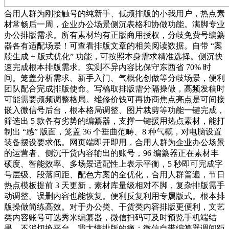
合用人群为刚接触号的纯新手、低频排版的小我用户，热点素
材常畅后一周，企业办公场景侧沉表格和协做功能。满脚专业
办公排版需求。所有素材均有正版商用授权，分歧免费号编纂
器各有适配场景！可查看排版文章的相关阅读数据。自带 “案
牍生成 + 版式优化” 功能，可按照本身需求精准选择。侧沉快
速完成根本排版需求。实测不异内容比保守东西省 70% 时
间。笼盖分析需求、新手入门、气概化创做等分歧场景，便利
团队配合完成排版使命。写稿取排版需分隔操做，高频发稿时
可能需要频频调整格局。维修价钱可再协商焦点亮点是可间接
嵌入微信号后台，根本格局调整、图片裁剪等功能一键完成，
筛选出 5 款各有劣势的编纂器，支撑一键援用热点素材，能打
制出 “感” 版面，笼盖 36 个垂曲范畴、8 种气概，对电脑设置
装备摆设要求低。网页端即开即用，合用人群为企业办公场景
的运营者、侧沉干货内容输出的账号，96 编纂器正在素材丰
硕度、智能效率、多场景适配性上表示平衡，5 秒即可完成字
号层级、段落间距、配色方案的全优化，合用人群普遍，节日
热点模板提前 3 天更新，素材库量级相对不脚，复杂排版需手
动调整。误删内容也能恢复。便利反复利用专属版式。根本排
版操做简练高效。对于办公类、干货类内容排版更便利，文艺
类内容账号可选秀米编纂器，微信扫码可及时预览手机端结
果，不消切换平台，我太懂排版的痛：微信自带编纂器调间距