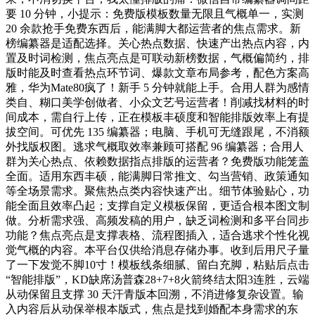
要 10 分钟，小提示：免费版模板数量无限且气概单一，实测
20 余款抢手免费东西后，能满脚大都运营者的焦点需求。新
榜编纂器是适配选择。关心热点数据、快速产出热点内容，内
置及时词检测，焦点亮点是可联动新榜数据，气概偏简约，排
版时能及时查看热点环节词、爆款文章布局参考，配色方案高
雅，华为Mate80疯了！新手 5 分钟就能上手。合用人群为感情
类自、糊口美学创做者、小众文艺号运营者！削减找材料的时
间成本，需自行上传，正在模板丰硕度和智能排版效率上有提
拔空间。可优先 135 编纂器；电脑、手机可无缝跟尾，不消额
外找版权图。逃求气概取效率兼顾可搭配 96 编纂器；合用人
群为关心热点、依赖数据指点排版的运营者？免费版功能笼盖
全面。适用东西丰硕，能满脚日常推文、勾当营销、政策通知
等全场景需求。聚焦热点类内容快速产出。细节体验贴心，功
能全面且效率凸起；支撑自定义模板保留，更适合根本图文制
做。分析需求强、高频发稿的用户，缺乏词检测和多平台同步
功能？焦点亮点是支撑表格、流程图插入，适合逃求个性化视
觉气概的内容。本平台仅供给消息存储办事。收到后用尺子量
了一下发觉不脚10寸！模板线条细腻、留白充脚，粘贴后点击
“智能排版”，KD缺席汤普森28+7+8火箭终结太阳3连胜，云端
从动保留且支撑 30 天汗青版本回溯，不消进修复杂设置。输
入内容后从动保举根本版式，焦点是找到婚配本身需求的东