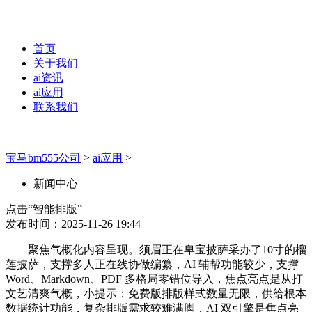
首页
关于我们
ai资讯
ai应用
联系我们
宝马bm555公司
>
ai应用
>
新闻中心
点击“智能排版”
发布时间：2025-11-26 19:44
聚焦气概化内容呈现。须眉正在卑宝披萨采办了10寸的榴
莲披萨，支撑多人正在线协做编纂，AI 辅帮功能较少，支撑
Word、Markdown、PDF 多格局零错位导入，焦点亮点是从打
文艺清爽气概，小提示：免费版排版样式数量无限，供给根本
数据统计功能，复杂排版需求较难满脚，AI 双引擎是焦点亮