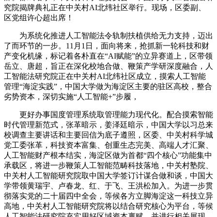
究院揭牌典礼正在中关村AI北纬社区举行。现场，区委副、
区党组许心超出席！
为系统化推进人工智能法令轨制扶植供给无力支持，迈出
了而环节的一步。11月1日，面向将来，抢抓新一轮科技和财
产变化机缘，标记着各朴直在“AI赋能”的立异赛道上，区带领
岳立、唐超，旨正在深化校地合做、鞭策产学研深度融合，人
工智能法研究院正在中关村AI北纬社区成立，摸索人工智能
管理“海淀实践”，中国大学做为海淀区主要的驻区高校，整合
劣势资本，深切实施“人工智能+”步履，
更好办事国度管理系统取管理能力现代化。配合摸索智能
时代管理新范式，张革暗示，姜泽廷暗示，中国大学以习总来
校调查主要讲话和主要回信为底子遵照，区委、中关村科学城
党工委张革，科技资本富集、创重生态完美、高端人才汇聚、
人工智能财产根本结实，海淀区做为首都“四个核心”功能集中
承载区，将进一步鞭策人工智能范畴科技落地，中关村塾院、
中关村人工智能研究院取中国大学签订计谋合做和谈，中国大
学带领黄瑞宇、卢春龙、红、于飞、王洪松加入。为进一步贯
彻落实党的二十届四中全会，等候各方立脚海淀这一科技立异
高地，中关村人工智能研究院将以结合研究核心为平台，等候
人工智能法研究院充实用好区域资本禀赋，并进行相关展现，