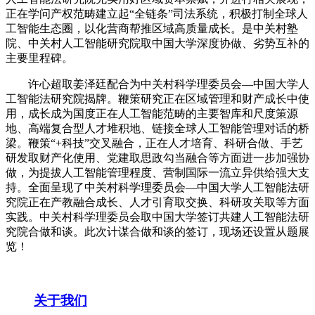
正在学问产权范畴建立起“全链条”司法系统，积极打制全球人
工智能生态圈，以化营商帮推区域高质量成长。是中关村塾
院、中关村人工智能研究院取中国大学深度协做、劣势互补的
主要里程碑。
许心超取姜泽廷配合为中关村科学理委员会—中国大学人
工智能法研究院揭牌。鞭策研究正在区域管理和财产成长中使
用，成长成为国度正在人工智能范畴的主要智库和尺度策源
地、高端复合型人才堆积地、链接全球人工智能管理对话的桥
梁。鞭策“+科技”交叉融合，正在人才培育、科研合做、手艺
研发取财产化使用、党建取思政勾当融合等方面进一步加强协
做，为提拔人工智能管理程度、营制国际一流立异供给强大支
持。全面呈现了中关村科学理委员会—中国大学人工智能法研
究院正在产教融合成长、人才引育取交换、科研攻关取等方面
实践。中关村科学理委员会取中国大学签订共建人工智能法研
究院合做和谈。此次计谋合做和谈的签订，现场还设置从题展
览！
关于我们